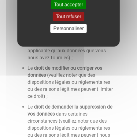
Tout accepter
Dans certaines circonstances, le
droit de
recevoir des données sous forme
Tout refuser
électronique
et/ou de nous demander de
Personnaliser
transmettre ces informations à un tiers
lorsque cela est techniquement possible
(veuillez noter que ce droit n'est
applicable qu'aux données que vous
nous avez fournies) ;
Le
droit de modifier ou corriger vos
données
(veuillez noter que des
dispositions légales ou réglementaires
ou des raisons légitimes peuvent limiter
ce droit) ;
Le
droit de demander la suppression de
vos données
dans certaines
circonstances (veuillez noter que des
dispositions légales ou réglementaires
ou des raisons légitimes peuvent nous