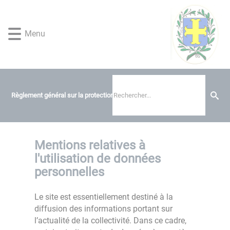
Lien
Lien
Lien
Lien
Panneau de gestion des cookies
d'accès
d'accès
d'accès
d'accès
rapide
rapide
rapide
rapide
Menu
au
au
à
au
menu
contenu
la
pied
principal
recherche
de
page
Règlement général sur la protection des données
Mentions relatives à
l'utilisation de données
personnelles
Le site est essentiellement destiné à la
diffusion des informations portant sur
l’actualité de la collectivité. Dans ce cadre,