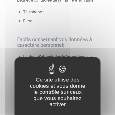
peut être contactée de la manière suivante :
Téléphone :
E-mail :
Droits concernant vos données à
caractère personnel:
Le
droit d'obtenir des informations
sur
les données que nous détenons sur vous
et les traitements mis en œuvre ;
Lorsque le traitement est fondé sur votre
Ce site utilise des
consentement, vous avez le
droit de
cookies et vous donne
retirer ce consentement à tout moment
.
le contrôle sur ceux
Cette action ne portera pas atteinte à la
que vous souhaitez
licéité du traitement fondé sur le
activer
consentement effectué avant le retrait de
celui-ci ;