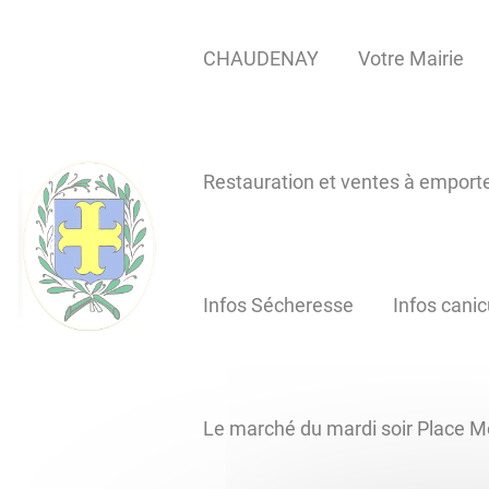
Lien
Lien
Lien
Lien
Panneau de gestion des cookies
d'accès
d'accès
d'accès
d'accès
CHAUDENAY
Votre Mairie
rapide
rapide
rapide
rapide
au
au
à
au
menu
contenu
la
pied
principal
recherche
de
Restauration et ventes à emport
page
Infos Sécheresse
Infos canic
Le marché du mardi soir Place M