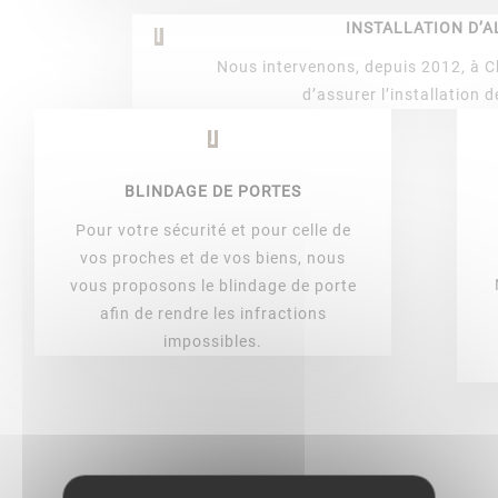
]
INSTALLATION D’
Nous intervenons, depuis 2012, à 
d’assurer l’installation 
]
BLINDAGE DE PORTES
Pour votre sécurité et pour celle de
vos proches et de vos biens, nous
vous proposons le blindage de porte
afin de rendre les infractions
impossibles.