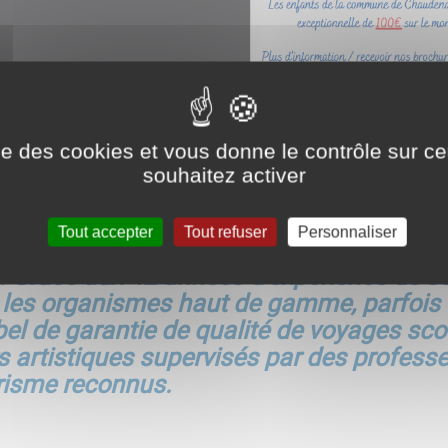
ise des cookies et vous donne le contrôle sur 
souhaitez activer
ion à but non lucratif, située en Bourgog
Tout accepter
Tout refuser
Personnaliser
 fondateur fut l’un des pionniers français
. Grâce aux 42 années d’expérience de so
les organismes haut de gamme, parfois 
bel de garantie de qualité de voyages scol
rs artistiques supervisés par des profess
risme reconnus.