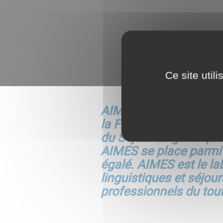
Ce site util
AIMES est une associat
la France entière. Son
du Séjour Linguistique
AIMES se place parmi 
égalé. AIMES est le la
linguistiques et séjou
professionnels du tou