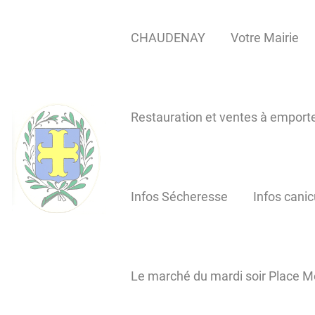
Lien
Lien
Lien
Lien
Panneau de gestion des cookies
d'accès
d'accès
d'accès
d'accès
CHAUDENAY
Votre Mairie
rapide
rapide
rapide
rapide
au
au
à
au
menu
contenu
la
pied
principal
recherche
de
Restauration et ventes à emport
page
Infos Sécheresse
Infos canic
Le marché du mardi soir Place M