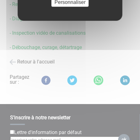
Personnaliser
- Recherche fosses sceptiques et bac à graisse
- Diagnostic assainissement
- Inspection vidéo de canalisations
​​​​​​​- Débouchage, curage, détartrage
Retour à l'accueil
Partagez
sur :
S'inscrire à notre newsletter
Lettre d'information par défaut
ok