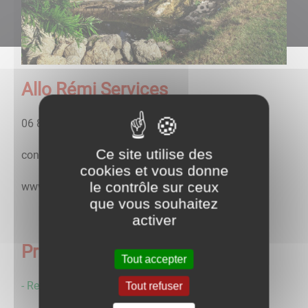
Allo Rémi Services
06 84 43 73 04
Ce site utilise des
contact@remiservices.fr
cookies et vous donne
le contrôle sur ceux
www.remiservices.fr
que vous souhaitez
activer
Prestations:
Tout accepter
- Recherche réseaux d'évacuations
Tout refuser