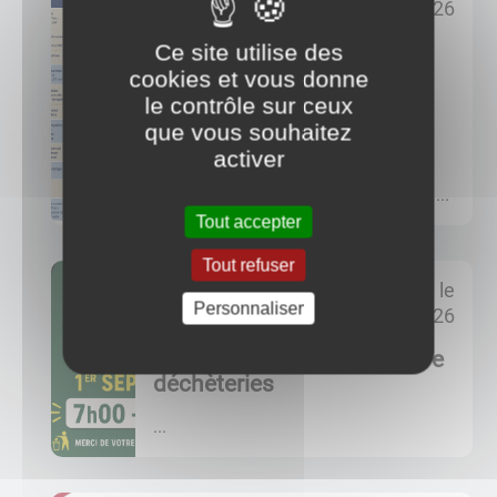
24/07/2026
Sécheresse - eau potable:
Ce site utilise des
passage en ALERTE
cookies et vous donne
RENFORCÉE
le contrôle sur ceux
que vous souhaitez
La Saône-et-Loire passe en niveau
activer
alerte renforcée ce jour. Merci de
respecter les restrictions en vigueur ...
Tout accepter
Tout refuser
posté le
Personnaliser
20/07/2026
SIRTOM - horaires ouverture
déchèteries
...