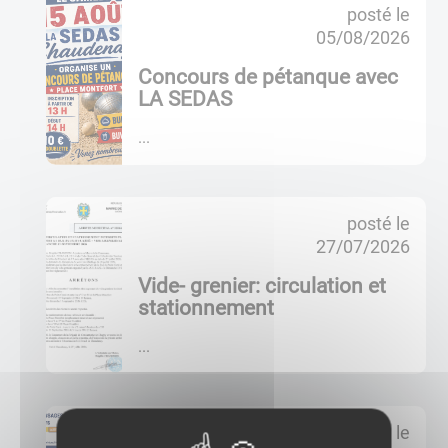
posté le
a
05/08/2026
c
t
Concours de pétanque avec
u
LA SEDAS
a
l
...
i
t
é
posté le
s
27/07/2026
a
ff
Vide- grenier: circulation et
i
stationnement
c
h
...
é
e
s
posté le